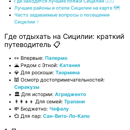
Где находятся лучшие пляжи Сицилии 🏄🏻‍♀️️
Лучшие районы и отели Сицилии на карте 🗺
Часто задаваемые вопросы о посещении
Сицилии ❔
Где отдыхать на Сицилии: краткий
путеводитель 📋
👀 Впервые:
Палермо
🌋 Рядом с Этной:
Катания
💎 Для роскоши:
Таормина
🕍 Осмотр достопримечательностей:
Сиракузы
🏛 Для истории:
Агридженто
👨‍👩‍👧‍👦 Для семей:
Трапани
💸 Бюджетно:
Чефалу
💞 Для пар:
Сан-Вито-Ло-Капо