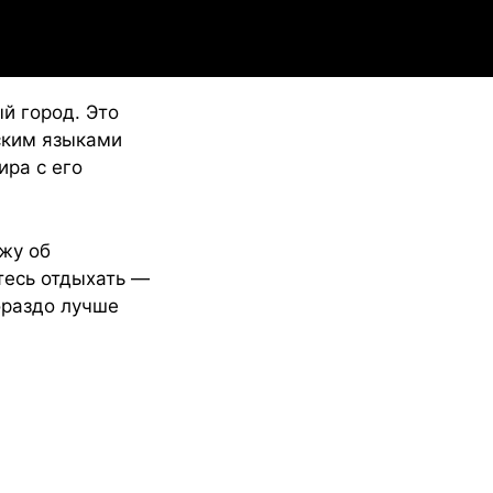
й город. Это
ским языками
ира с его
жу об
етесь отдыхать —
ораздо лучше