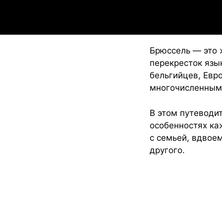
Брюссель — это 
перекресток язы
бельгийцев, Евр
многочисленным
В этом путеводи
особенностях каж
с семьей, вдвое
другого.