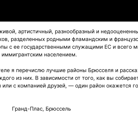
живой, артистичный, разнообразный и недооцененны
ков, разделенных родными фламандским и француз
опы с ее государственными служащими ЕС и всего м
 иммигрантским населением.
теле я перечислю лучшие районы Брюсселя и расска
дого из них. В зависимости от того, как вы собира
м или с компанией друзей, — один район окажется г
Гранд-Плас, Брюссель