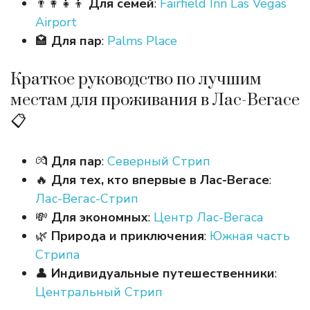
👨‍👩‍👧‍👦
Для
семей
:
Fairfield Inn Las Vegas
Airport
🏩
Для
пар
:
Palms Place
Краткое руководство по лучшим
местам для проживания в Лас-Вегасе
📋
💏
Для
пар
:
Северный Стрип
🔥
Для
тех
, кто
впервые
в
Лас
-Вегасе
:
Лас-Вегас-Стрип
💸
Для
экономных
:
Центр Лас-Вегаса
🌿
Природа
и
приключения
:
Южная часть
Стрипа
👤
Индивидуальные
путешественники
:
Центральный Стрип