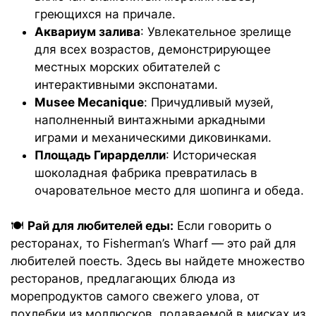
греющихся на причале.
Аквариум залива
: Увлекательное зрелище
для всех возрастов, демонстрирующее
местных морских обитателей с
интерактивными экспонатами.
Musee Mecanique
: Причудливый музей,
наполненный винтажными аркадными
играми и механическими диковинками.
Площадь Гирарделли
: Историческая
шоколадная фабрика превратилась в
очаровательное место для шопинга и обеда.
🍽️
Рай для любителей еды:
Если говорить о
ресторанах, то Fisherman’s Wharf — это рай для
любителей поесть. Здесь вы найдете множество
ресторанов, предлагающих блюда из
морепродуктов самого свежего улова, от
похлебки из моллюсков, подаваемой в мисках из