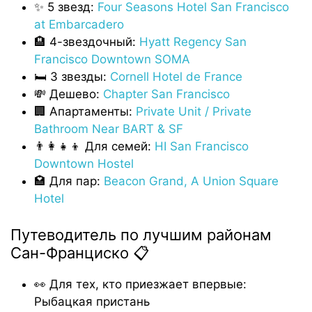
✨ 5 звезд:
Four Seasons Hotel San Francisco
at Embarcadero
🏨 4-звездочный:
Hyatt Regency San
Francisco Downtown SOMA
🛏️ 3 звезды:
Cornell Hotel de France
💸 Дешево:
Chapter San Francisco
🏢 Апартаменты:
Private Unit / Private
Bathroom Near BART & SF
👨‍👩‍👧‍👦 Для семей:
HI San Francisco
Downtown Hostel
🏩 Для пар:
Beacon Grand, A Union Square
Hotel
Путеводитель по лучшим районам
Сан-Франциско 📋
👀 Для тех, кто приезжает впервые:
Рыбацкая пристань