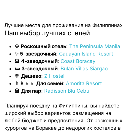
Лучшие места для проживания на Филиппинах
Наш выбор лучших отелей
💎
Роскошный
отель
:
The Peninsula Manila
✨
5-звездочный
:
Cauayan Island Resort
🏨
4-звездочный
:
Coast Boracay
🛏️
3-звездочный
:
Bulan Villas Siargao
💸
Дешево
:
Z Hostel
👨‍👩‍👧‍👦
Для
семей
:
Amorita Resort
🏩
Для
пар
:
Radisson Blu Cebu
Планируя поездку на Филиппины, вы найдете
широкий выбор вариантов размещения на
любой бюджет и предпочтения. От роскошных
курортов на Боракае до недорогих хостелов в