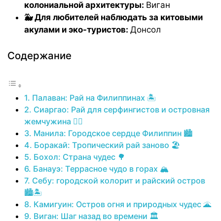
колониальной архитектуры:
Виган
🐳 Для любителей наблюдать за китовыми
акулами и эко-туристов:
Донсол
Содержание
1. Палаван: Рай на Филиппинах 🏝️
2. Сиаргао: Рай для серфингистов и островная
жемчужина 🏄‍♂️
3. Манила: Городское сердце Филиппин 🏙️
4. Боракай: Тропический рай заново 🏖️
5. Бохол: Страна чудес 🌳
6. Банауэ: Террасное чудо в горах 🏔️
7. Себу: городской колорит и райский остров
🏙️🏝️
8. Камигуин: Остров огня и природных чудес 🌋
9. Виган: Шаг назад во времени 🏛️