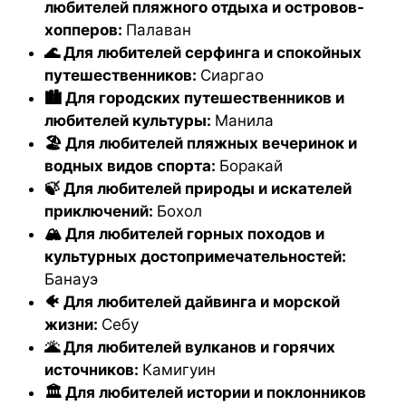
любителей пляжного отдыха и островов-
хопперов:
Палаван
🌊 Для любителей серфинга и спокойных
путешественников:
Сиаргао
🏙️ Для городских путешественников и
любителей культуры:
Манила
🏖️ Для любителей пляжных вечеринок и
водных видов спорта:
Боракай
🍃 Для любителей природы и искателей
приключений:
Бохол
🏔️ Для любителей горных походов и
культурных достопримечательностей:
Банауэ
🐠 Для любителей дайвинга и морской
жизни:
Себу
🌋 Для любителей вулканов и горячих
источников:
Камигуин
🏛️ Для любителей истории и поклонников