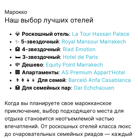
Марокко
Наш выбор лучших отелей
💎
Роскошный
отель
:
La Tour Hassan Palace
✨
5-звездочный
:
Royal Mansour Marrakech
🏨
4-звездочный
:
Riad Emotion
🛏️
3-звездочный
:
Hotel de Paris
💸
Дешево
:
Equity Point Marrakech
🏢
Апартаменты
:
AS Premium Appart'Hotel
👨‍👩‍👧‍👦
Для
семей
:
Barceló Anfa Casablanca
🏩
Для
семейных
пар
:
Dar Echchaouen
Когда вы планируете свое марокканское
приключение, выбор подходящего места для
отдыха становится неотъемлемой частью
впечатлений. От роскошных отелей класса люкс
до очаровательных семейных риадов — каждый