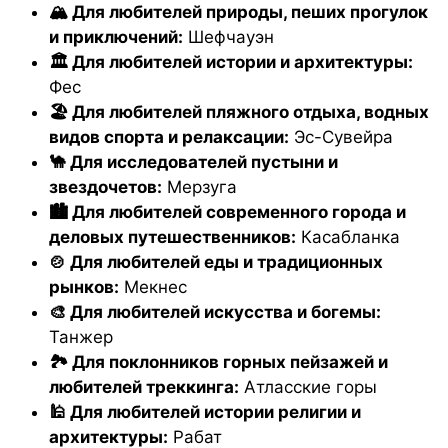
🏔️ Для любителей природы, пеших прогулок
и приключений:
Шефчауэн
🏛️ Для любителей истории и архитектуры:
Фес
🏖️ Для любителей пляжного отдыха, водных
видов спорта и релаксации:
Эс-Сувейра
🐪 Для исследователей пустыни и
звездочетов:
Мерзуга
🏙️ Для любителей современного города и
деловых путешественников:
Касабланка
🍲 Для любителей еды и традиционных
рынков:
Мекнес
🎨 Для любителей искусства и богемы:
Танжер
🏞️ Для поклонников горных пейзажей и
любителей треккинга:
Атласские горы
🕌 Для любителей истории религии и
архитектуры:
Рабат